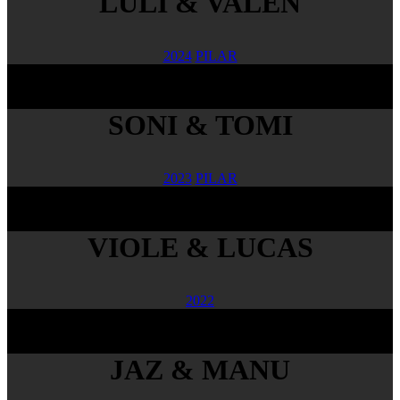
LULI & VALEN
2024
PILAR
SONI & TOMI
2023
PILAR
VIOLE & LUCAS
2022
JAZ & MANU