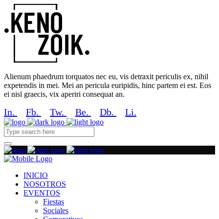
Alienum phaedrum torquatos nec eu, vis detraxit periculis ex, nihil
expetendis in mei. Mei an pericula euripidis, hinc partem ei est. Eos
ei nisl graecis, vix aperiri consequat an.
In.
Fb.
Tw.
Be.
Db.
Li.
INICIO
NOSOTROS
EVENTOS
Fiestas
Sociales