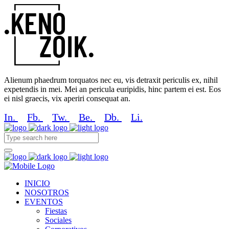
Alienum phaedrum torquatos nec eu, vis detraxit periculis ex, nihil
expetendis in mei. Mei an pericula euripidis, hinc partem ei est. Eos
ei nisl graecis, vix aperiri consequat an.
In.
Fb.
Tw.
Be.
Db.
Li.
INICIO
NOSOTROS
EVENTOS
Fiestas
Sociales