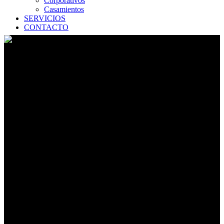
Corporativos
Casamientos
SERVICIOS
CONTACTO
BANCO DE ALIMENTOS •
DESTINY • FODDIE NIGHT
BUENOS AIRES • 2019