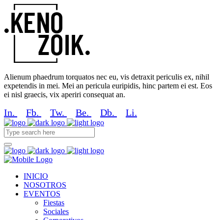
Alienum phaedrum torquatos nec eu, vis detraxit periculis ex, nihil
expetendis in mei. Mei an pericula euripidis, hinc partem ei est. Eos
ei nisl graecis, vix aperiri consequat an.
In.
Fb.
Tw.
Be.
Db.
Li.
INICIO
NOSOTROS
EVENTOS
Fiestas
Sociales