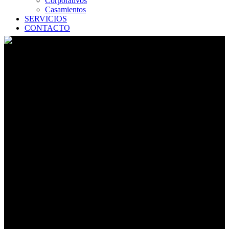
Corporativos
Casamientos
SERVICIOS
CONTACTO
Fiesta Fin de Año Southbay
Nike