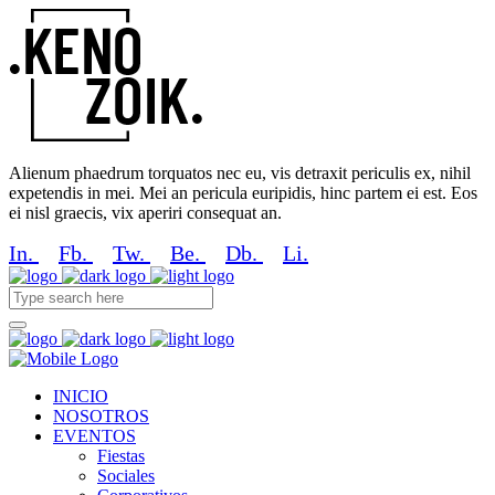
Alienum phaedrum torquatos nec eu, vis detraxit periculis ex, nihil
expetendis in mei. Mei an pericula euripidis, hinc partem ei est. Eos
ei nisl graecis, vix aperiri consequat an.
In.
Fb.
Tw.
Be.
Db.
Li.
INICIO
NOSOTROS
EVENTOS
Fiestas
Sociales