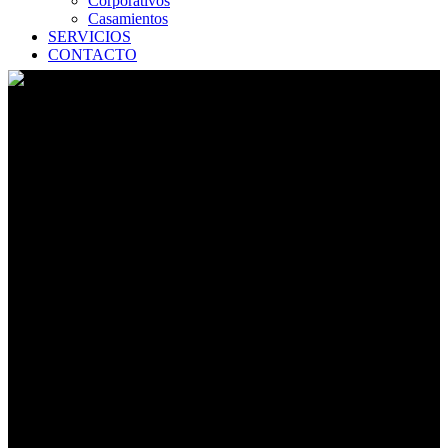
Corporativos
Casamientos
SERVICIOS
CONTACTO
HEINEKEN AFTER BEACH
PUNTA DEL ESTE • 2016