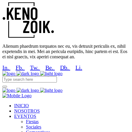
Alienum phaedrum torquatos nec eu, vis detraxit periculis ex, nihil
expetendis in mei. Mei an pericula euripidis, hinc partem ei est. Eos
ei nisl graecis, vix aperiri consequat an.
In.
Fb.
Tw.
Be.
Db.
Li.
INICIO
NOSOTROS
EVENTOS
Fiestas
Sociales