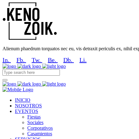
Alienum phaedrum torquatos nec eu, vis detraxit periculis ex, nihil expe
In.
Fb.
Tw.
Be.
Db.
Li.
INICIO
NOSOTROS
EVENTOS
Fiestas
Sociales
Corporativos
Casamientos